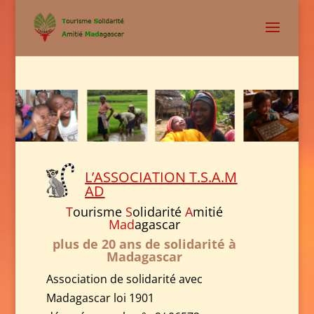
L’ASSOCIATION T.S.A.M
AD
T
ourisme
S
olidarité
A
mitié
Mad
agascar
plus de 20 ans de solidarité à
Madagascar
Association de solidarité avec
Madagascar loi 1901