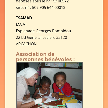
déposée sous le n° : 9/ 06572
siret n° : 507 905 644 00013
TSAMAD
MA.AT
Esplanade Georges Pompidou
22 Bd Général Leclerc 33120
ARCACHON
Association de
personnes bénévoles :